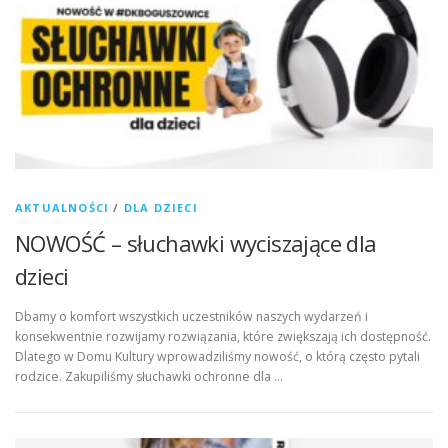
AKTUALNOŚCI
/
DLA DZIECI
NOWOŚĆ – słuchawki wyciszające dla
dzieci
Dbamy o komfort wszystkich uczestników naszych wydarzeń i
konsekwentnie rozwijamy rozwiązania, które zwiększają ich dostępność.
Dlatego w Domu Kultury wprowadziliśmy nowość, o którą często pytali
rodzice. Zakupiliśmy słuchawki ochronne dla …