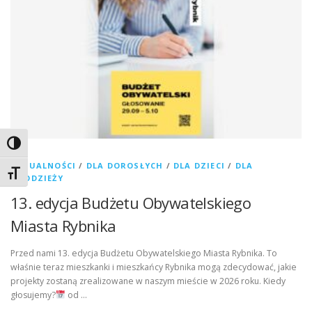
Toggle High Contrast
AKTUALNOŚCI
/
DLA DOROSŁYCH
/
DLA DZIECI
/
DLA
Toggle Font size
MŁODZIEŻY
13. edycja Budżetu Obywatelskiego
Miasta Rybnika
Przed nami 13. edycja Budżetu Obywatelskiego Miasta Rybnika. To
właśnie teraz mieszkanki i mieszkańcy Rybnika mogą zdecydować, jakie
projekty zostaną zrealizowane w naszym mieście w 2026 roku. Kiedy
głosujemy?
od …