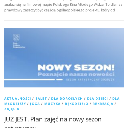
znalazł się na filmowej mapie Polskiego Kina Młodego Widza! To dla nas
prawdziwy zaszczyt być częścią ogólnopolskiego projektu, który od …
AKTUALNOŚCI
/
BALET
/
DLA DOROSŁYCH
/
DLA DZIECI
/
DLA
MŁODZIEŻY
/
JOGA
/
MUZYKA
/
RĘKODZIEŁO
/
REKREACJA
/
ZAJĘCIA
JUŻ JEST! Plan zajęć na nowy sezon