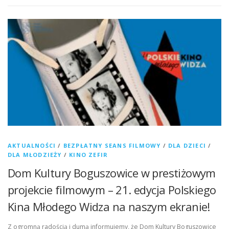
AKTUALNOŚCI
/
BEZPŁATNY SEANS FILMOWY
/
DLA DZIECI
/
DLA MŁODZIEŻY
/
KINO ZEFIR
Dom Kultury Boguszowice w prestiżowym
projekcie filmowym – 21. edycja Polskiego
Kina Młodego Widza na naszym ekranie!
Z ogromną radością i dumą informujemy, że Dom Kultury Boguszowice