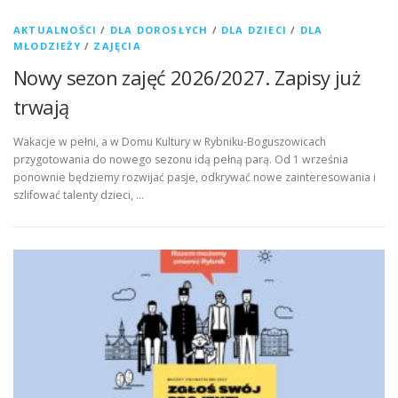
AKTUALNOŚCI
/
DLA DOROSŁYCH
/
DLA DZIECI
/
DLA
MŁODZIEŻY
/
ZAJĘCIA
Nowy sezon zajęć 2026/2027. Zapisy już
trwają
Wakacje w pełni, a w Domu Kultury w Rybniku-Boguszowicach
przygotowania do nowego sezonu idą pełną parą. Od 1 września
ponownie będziemy rozwijać pasje, odkrywać nowe zainteresowania i
szlifować talenty dzieci, …