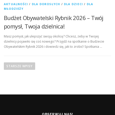
AKTUALNOŚCI
/
DLA DOROSŁYCH
/
DLA DZIECI
/
DLA
MŁODZIEŻY
Budżet Obywatelski Rybnik 2026 – Twój
pomysł, Twoja dzielnica!
Masz pomysł, jak ulepszyć swoją okolicę? Chcesz, żeby w Twojej
dzielnicy pojawiło się coś nowego? Przyjdź na spotkanie o Budżecie
Obywatelskim Rybnik 2026 i dowiedz się, jak to zrobić! Spotkania …
N
a
STARSZE WPISY
w
i
g
a
c
j
a
OBSERWUJ NAS!