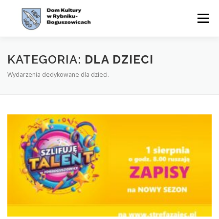
Przejdź
do
Menu
treści
WYDARZENIA
AKTUALNOŚCI
ZAJĘCIA
KATEGORIA:
DLA DZIECI
Wydarzenia dedykowane dla dzieci.
OFERTA
CYKLE
O NAS
KONTAKT
BIP