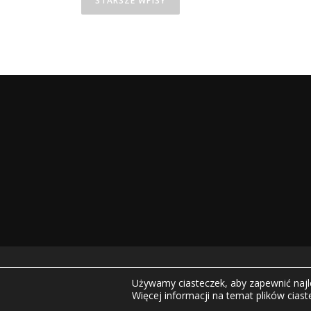
STARSZE WPISY
a
w
i
g
a
c
j
a
p
o
w
Prawa au
Używamy ciasteczek, aby zapewnić najle
p
Więcej informacji na temat plików cias