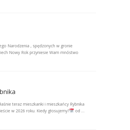
żego Narodzenia , spędzonych w gronie
ci.Niech Nowy Rok przyniesie Wam mnóstwo
ybnika
aśnie teraz mieszkanki i mieszkańcy Rybnika
eście w 2026 roku. Kiedy głosujemy?
od …