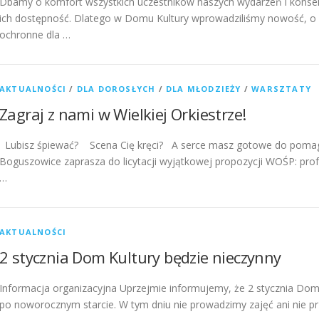
Dbamy o komfort wszystkich uczestników naszych wydarzeń i konsek
ich dostępność. Dlatego w Domu Kultury wprowadziliśmy nowość, o kt
ochronne dla …
AKTUALNOŚCI
/
DLA DOROSŁYCH
/
DLA MŁODZIEŻY
/
WARSZTATY
Zagraj z nami w Wielkiej Orkiestrze!
Lubisz śpiewać? Scena Cię kręci? A serce masz gotowe do pomaga
Boguszowice zaprasza do licytacji wyjątkowej propozycji WOŚP: p
…
AKTUALNOŚCI
2 stycznia Dom Kultury będzie nieczynny
Informacja organizacyjna Uprzejmie informujemy, że 2 stycznia Dom
po noworocznym starcie. W tym dniu nie prowadzimy zajęć ani nie 