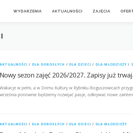
WYDARZENIA
AKTUALNOŚCI
ZAJĘCIA
OFER
I
AKTUALNOŚCI
/
DLA DOROSŁYCH
/
DLA DZIECI
/
DLA MŁODZIEŻY
/
Nowy sezon zajęć 2026/2027. Zapisy już trwaj
Wakacje w pełni, a w Domu Kultury w Rybniku-Boguszowicach przyg
września ponownie będziemy rozwijać pasje, odkrywać nowe zainteres
AKTUALNOŚCI
/
DLA DOROSŁYCH
/
DLA DZIECI
/
DLA MŁODZIEŻY