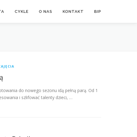
TA
CYKLE
O NAS
KONTAKT
BIP
ZAJĘCIA
ą
otowania do nowego sezonu idą pełną parą. Od 1
owania i szlifować talenty dzieci, …