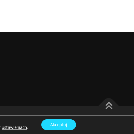
meThemes
Akceptuj
w
ustawieniach
.