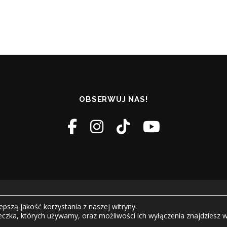
OBSERWUJ NAS!
torskie © 2026 Dom Kultury Boguszowice
–
OnePress
motyw wg Fa
pszą jakość korzystania z naszej witryny.
teczka, których używamy, oraz możliwości ich wyłączenia znajdziesz 