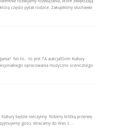
wentnie rozwijamy rozwiązania, które zwiększają
órą często pytali rodzice. Zakupiliśmy słuchawki
nia? No to… to jest TA aukcja!Dom Kultury
rofesjonalnego opracowania muzyczno-scenicznego
 Kultury będzie nieczynny. Robimy krótką przerwę
przyjmujemy gości. Wracamy do Was z …