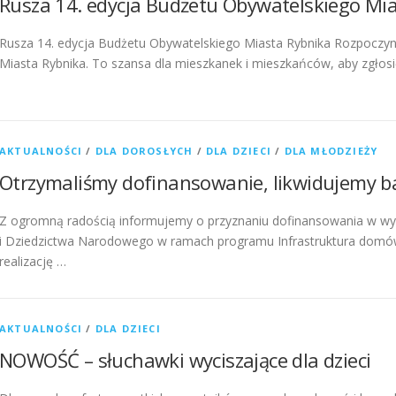
Rusza 14. edycja Budżetu Obywatelskiego Mi
Rusza 14. edycja Budżetu Obywatelskiego Miasta Rybnika Rozpoczyna
Miasta Rybnika. To szansa dla mieszkanek i mieszkańców, aby zgłos
AKTUALNOŚCI
/
DLA DOROSŁYCH
/
DLA DZIECI
/
DLA MŁODZIEŻY
Otrzymaliśmy dofinansowanie, likwidujemy ba
Z ogromną radością informujemy o przyznaniu dofinansowania w wys
i Dziedzictwa Narodowego w ramach programu Infrastruktura domów
realizację …
AKTUALNOŚCI
/
DLA DZIECI
NOWOŚĆ – słuchawki wyciszające dla dzieci