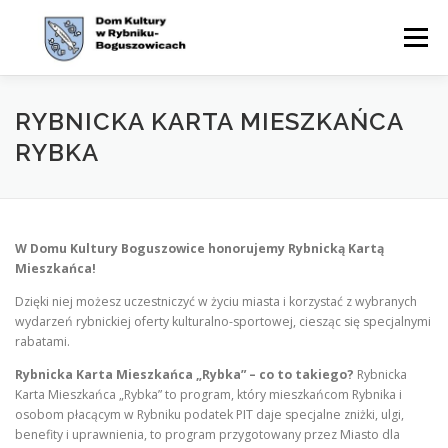
Przejdź
do
Menu
treści
WYDARZENIA
AKTUALNOŚCI
ZAJĘCIA
RYBNICKA KARTA MIESZKAŃCA
RYBKA
OFERTA
CYKLE
O NAS
KONTAKT
BIP
W Domu Kultury Boguszowice honorujemy Rybnicką Kartą
Mieszkańca!
Dzięki niej możesz uczestniczyć w życiu miasta i korzystać z wybranych
wydarzeń rybnickiej oferty kulturalno-sportowej, ciesząc się specjalnymi
rabatami.
Rybnicka Karta Mieszkańca „Rybka” – co to takiego?
Rybnicka
Karta Mieszkańca „Rybka” to program, który mieszkańcom Rybnika i
osobom płacącym w Rybniku podatek PIT daje specjalne zniżki, ulgi,
benefity i uprawnienia, to program przygotowany przez Miasto dla