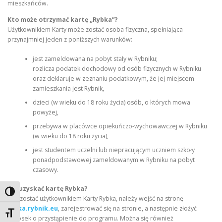
mieszkańców.
Kto może otrzymać kartę „Rybka”?
Użytkownikiem Karty może zostać osoba fizyczna, spełniająca
przynajmniej jeden z poniższych warunków:
jest zameldowana na pobyt stały w Rybniku;
rozlicza podatek dochodowy od osób fizycznych w Rybniku
oraz deklaruje w zeznaniu podatkowym, że jej miejscem
zamieszkania jest Rybnik,
dzieci (w wieku do 18 roku życia) osób, o których mowa
powyżej,
przebywa w placówce opiekuńczo-wychowawczej w Rybniku
(w wieku do 18 roku życia),
jest studentem uczelni lub niepracującym uczniem szkoły
ponadpodstawowej zameldowanym w Rybniku na pobyt
czasowy.
Jak uzyskać kartę Rybka?
Toggle High Contrast
Aby zostać użytkownikiem Karty Rybka, należy wejść na stronę
rybka.rybnik.eu
, zarejestrować się na stronie, a następnie złożyć
Toggle Font size
wniosek o przystąpienie do programu. Można się również