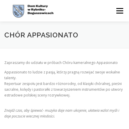
Przejdź
do
Menu
treści
WYDARZENIA
AKTUALNOŚCI
ZAJĘCIA
CHÓR APPASIONATO
OFERTA
CYKLE
O NAS
KONTAKT
BIP
Zapraszamy do udziału w próbach Chóru kameralnego Appasionato
Appassionato to ludzie z pasją, którzy pragną rozwijać swoje wokalne
talenty.
Repertuar zespołu jest bardzo różnorodny, od klasyki chóralnej, pieśni
sacralne, kolędy i pastorałki z towarzyszeniem instrumentów po utwory
estradowe polskiej sceny rozrywkowej.
Znajdź czas, aby śpiewać- muzyka daje nam ukojenie, ułatwia wzlot myśli i
daje poczucie wiecznej młodości.