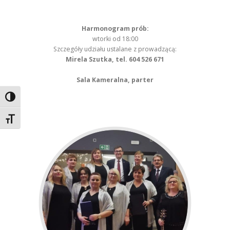
Harmonogram prób:
wtorki od 18:00
Szczegóły udziału ustalane z prowadzącą:
Mirela Szutka, tel. 604 526 671
Sala Kameralna, parter
Toggle High Contrast
Toggle Font size