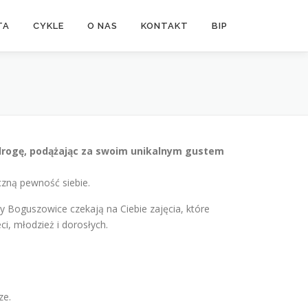
TA
CYKLE
O NAS
KONTAKT
BIP
ą drogę, podążając za swoim unikalnym gustem
czną pewność siebie.
ry Boguszowice czekają na Ciebie zajęcia, które
i, młodzież i dorosłych.
ze.