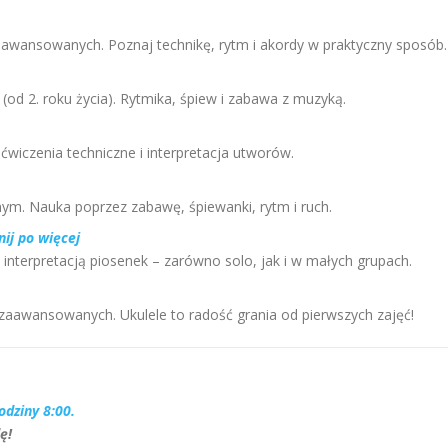
aawansowanych. Poznaj technikę, rytm i akordy w praktyczny sposób.
(od 2. roku życia). Rytmika, śpiew i zabawa z muzyką.
 ćwiczenia techniczne i interpretacja utworów.
nym. Nauka poprzez zabawę, śpiewanki, rytm i ruch.
nij po więcej
i interpretacją piosenek – zarówno solo, jak i w małych grupach.
j zaawansowanych. Ukulele to radość grania od pierwszych zajęć!
odziny 8:00.
ę!