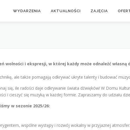
WYDARZENIA
AKTUALNOŚCI
ZAJĘCIA
OFER
zeń wolności i ekspresji, w której każdy może odnaleźć własn
 technikę, ale także pomagają odkrywać ukryte talenty i budować muzy
onaj się, ile radości daje odkrywanie świata dźwięków! W Domu Kultu
i i cieszyć się muzyką w każdej formie. Zapraszamy do udziału dziec
iśmy w sezonie 2025/26:
dyrygentem, wspólne występy i rozwój wokalny w przyjaznej atmosfer