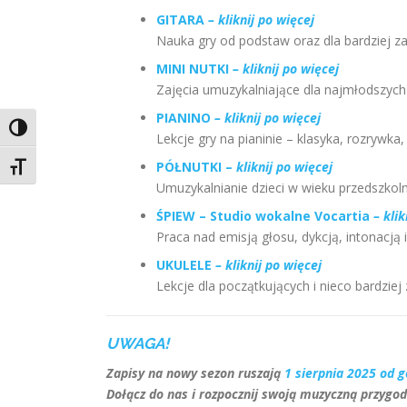
GITARA
– kliknij po więcej
Nauka gry od podstaw oraz dla bardziej z
MINI NUTKI
– kliknij po więcej
Zajęcia umuzykalniające dla najmłodszych 
PIANINO
– kliknij po więcej
Toggle High Contrast
Lekcje gry na pianinie – klasyka, rozrywka,
PÓŁNUTKI –
kliknij po więcej
Toggle Font size
Umuzykalnianie dzieci w wieku przedszkol
ŚPIEW – Studio wokalne Vocartia
– klik
Praca nad emisją głosu, dykcją, intonacją 
UKULELE
– kliknij po więcej
Lekcje dla początkujących i nieco bardzie
UWAGA!
Zapisy na nowy sezon ruszają
1 sierpnia 2025 od g
Dołącz do nas i rozpocznij swoją muzyczną przygod