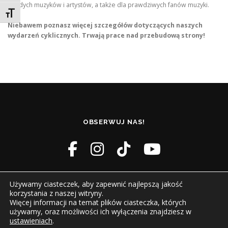
młodych muzyków i artystów, a także dla prawdziwych fanów muzyki.
Toggle Font size
Niebawem poznasz więcej szczegółów dotyczących naszych
wydarzeń cyklicznych. Trwają prace nad przebudową strony!
OBSERWUJ NAS!
Używamy ciasteczek, aby zapewnić najlepszą jakość
korzystania z naszej witryny.
Więcej informacji na temat plików ciasteczka, których
używamy, oraz możliwości ich wyłączenia znajdziesz w
ustawieniach
.
Prawa autorskie © 2026 Dom Kultury Boguszowice
–
OnePress