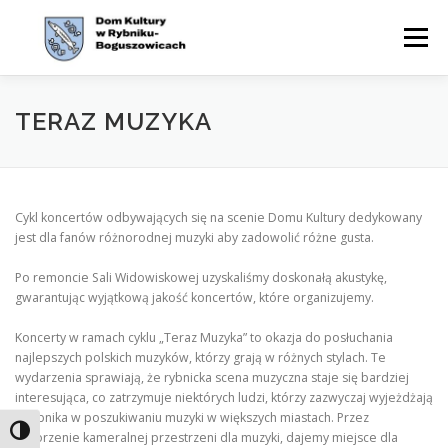
Przejdź
do
Menu
treści
WYDARZENIA
AKTUALNOŚCI
ZAJĘCIA
TERAZ MUZYKA
OFERTA
CYKLE
O NAS
KONTAKT
BIP
Cykl koncertów odbywających się na scenie Domu Kultury dedykowany
jest dla fanów różnorodnej muzyki aby zadowolić różne gusta.
Po remoncie Sali Widowiskowej uzyskaliśmy doskonałą akustykę,
gwarantując wyjątkową jakość koncertów, które organizujemy.
Koncerty w ramach cyklu „Teraz Muzyka” to okazja do posłuchania
najlepszych polskich muzyków, którzy grają w różnych stylach. Te
wydarzenia sprawiają, że rybnicka scena muzyczna staje się bardziej
interesująca, co zatrzymuje niektórych ludzi, którzy zazwyczaj wyjeżdżają
z Rybnika w poszukiwaniu muzyki w większych miastach. Przez
Toggle High Contrast
stworzenie kameralnej przestrzeni dla muzyki, dajemy miejsce dla