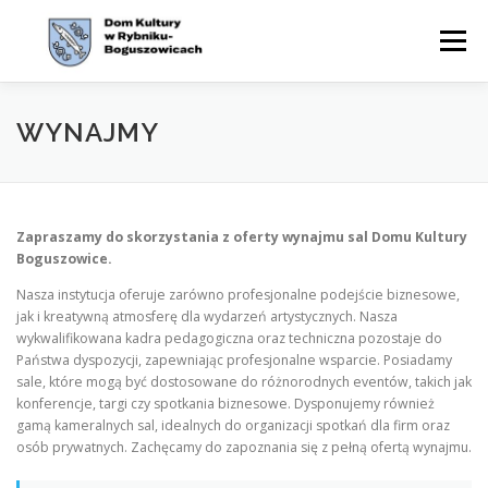
Przejdź
do
Menu
treści
WYDARZENIA
AKTUALNOŚCI
ZAJĘCIA
WYNAJMY
OFERTA
CYKLE
O NAS
KONTAKT
BIP
Zapraszamy do skorzystania z oferty wynajmu sal Domu Kultury
Boguszowice.
Nasza instytucja oferuje zarówno profesjonalne podejście biznesowe,
jak i kreatywną atmosferę dla wydarzeń artystycznych. Nasza
wykwalifikowana kadra pedagogiczna oraz techniczna pozostaje do
Państwa dyspozycji, zapewniając profesjonalne wsparcie. Posiadamy
sale, które mogą być dostosowane do różnorodnych eventów, takich jak
konferencje, targi czy spotkania biznesowe. Dysponujemy również
gamą kameralnych sal, idealnych do organizacji spotkań dla firm oraz
osób prywatnych. Zachęcamy do zapoznania się z pełną ofertą wynajmu.