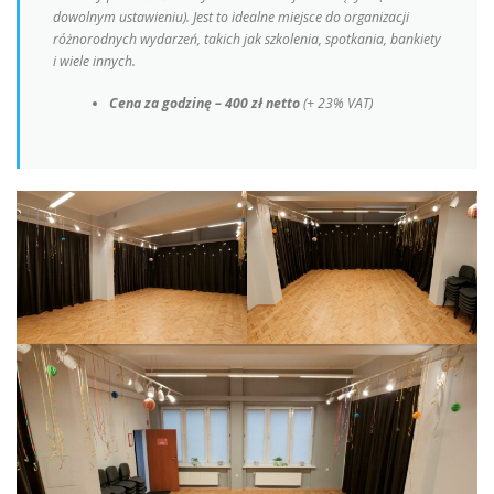
dowolnym ustawieniu). Jest to idealne miejsce do organizacji
różnorodnych wydarzeń, takich jak szkolenia, spotkania, bankiety
i wiele innych.
Cena za godzinę – 400 zł netto
(+ 23% VAT)