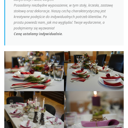
Posiadamy niezbędne wyposażenie, w tym stoły, krzesła, zastawę
stołową oraz dekoracje. Naszą cechą charakterystyczną jest
kreatywne podejście do indywidualnych potrzeb klientów. Po
prostu powiedz nam, jak ma wyglądać Twoje wydarzenie, a
podejmiemy się wyzwania!
Cenę ustalamy indywidualnie
.