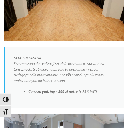
SALA LUSTRZANA
Przeznaczona do realizacji szkoleń, prezentacji, warsztatów
tanecznych, teatralnych itp., sala ta dysponuje miejscami
siedzącymi dla maksymalnie 30 osób oraz dużymi lustrami
umieszczonymi na jednej ze ścian.
Cena za godzinę – 300 zł netto
(+ 23% VAT)
Toggle High Contrast
Toggle Font size