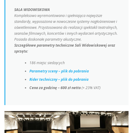
SALA WIDOWISKOWA
Kompleksowo wyremontowana i spełniająca najwyższe
standardy, wyposażona w nowoczesne systemy nagłośnieniowe i
oświetleniowe. Przystosowana do realizacji spektakli teatralnych,
seansów filmowych, koncertów i innych wydarzeń artystycznych.
Posiada doskonałe parametry akustyczne.
Szczegółowe parametry techniczne Sali Widowiskowej oraz
sprzętu:
186 miejsc siedzących
Parametry sceny – plik do pobrania
Rider techniczny – plik do pobrania
Cena za godzinę – 600 zł netto
(+ 23% VAT)