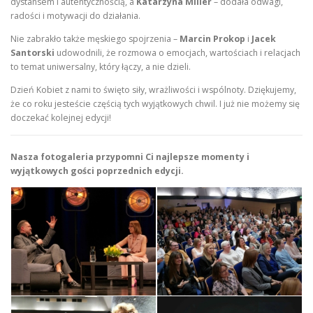
dystansem i autentycznością, a
Katarzyna Miller
– dodała odwagi,
radości i motywacji do działania.
Nie zabrakło także męskiego spojrzenia –
Marcin Prokop
i
Jacek
Santorski
udowodnili, że rozmowa o emocjach, wartościach i relacjach
to temat uniwersalny, który łączy, a nie dzieli.
Dzień Kobiet z nami to święto siły, wrażliwości i wspólnoty. Dziękujemy,
że co roku jesteście częścią tych wyjątkowych chwil. I już nie możemy się
doczekać kolejnej edycji!
Nasza fotogaleria przypomni Ci najlepsze momenty i
wyjątkowych gości poprzednich edycji.