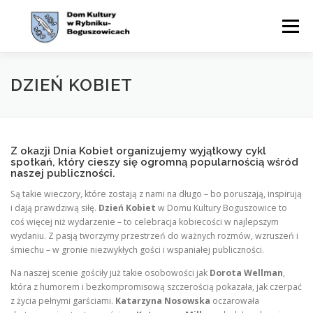
Przejdź
do
Menu
treści
WYDARZENIA
AKTUALNOŚCI
ZAJĘCIA
DZIEŃ KOBIET
OFERTA
CYKLE
O NAS
KONTAKT
BIP
Z okazji Dnia Kobiet organizujemy wyjątkowy cykl
spotkań, który cieszy się ogromną popularnością wśród
naszej publiczności.
Są takie wieczory, które zostają z nami na długo – bo poruszają, inspirują
i dają prawdziwą siłę.
Dzień Kobiet
w Domu Kultury Boguszowice to
coś więcej niż wydarzenie – to celebracja kobiecości w najlepszym
wydaniu. Z pasją tworzymy przestrzeń do ważnych rozmów, wzruszeń i
śmiechu – w gronie niezwykłych gości i wspaniałej publiczności.
Na naszej scenie gościły już takie osobowości jak
Dorota Wellman
,
która z humorem i bezkompromisową szczerością pokazała, jak czerpać
z życia pełnymi garściami.
Katarzyna Nosowska
oczarowała