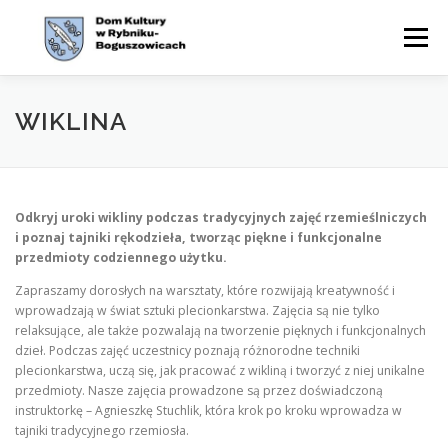
Przejdź
do
Menu
treści
WYDARZENIA
AKTUALNOŚCI
ZAJĘCIA
WIKLINA
OFERTA
CYKLE
O NAS
KONTAKT
BIP
Odkryj uroki wikliny podczas tradycyjnych zajęć rzemieślniczych
i poznaj tajniki rękodzieła, tworząc piękne i funkcjonalne
przedmioty codziennego użytku.
Zapraszamy dorosłych na warsztaty, które rozwijają kreatywność i
wprowadzają w świat sztuki plecionkarstwa. Zajęcia są nie tylko
relaksujące, ale także pozwalają na tworzenie pięknych i funkcjonalnych
dzieł. Podczas zajęć uczestnicy poznają różnorodne techniki
plecionkarstwa, uczą się, jak pracować z wikliną i tworzyć z niej unikalne
przedmioty. Nasze zajęcia prowadzone są przez doświadczoną
instruktorkę – Agnieszkę Stuchlik, która krok po kroku wprowadza w
tajniki tradycyjnego rzemiosła.