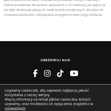
chętnie podejmuje się wyzwań związanych z ich realizacją. Jej zajęcia są
nie tylko doskonałą okazją do nauki technik artystycznych, ale także do
rozwijania wyobraźni i zdobywania umiejętności twórczego myślenia.
OBSERWUJ NAS!
Używamy ciasteczek, aby zapewnić najlepszą jakość
korzystania z naszej witryny.
Więcej informacji na temat plików ciasteczka, których
używamy, oraz możliwości ich wyłączenia znajdziesz w
ustawieniach
.
Prawa autorskie © 2026 Dom Kultury Boguszowice
–
OnePress