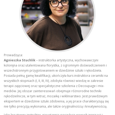
Prowadząca:
Agnieszka Stuchlik
– instruktorka artystyczna, wychowawczyni
kolonijna oraz utalentowana florystka, z ogromnym doświadczeniem i
wszechstronnym przygotowaniem w dziedzinie sztuki i rękodzieła.
Posiada pełną gamę kwalifikacji, ukończyła kurs instruktora ceramiki na
wszystkich stopniach (I, II, III, IV), zdobyła również wiedzę w zakresie
terapii zajęciowej oraz specjalistyczne szkolenia z Decoupage i mix-
mediów. Jej obszar zainteresowań obejmuje różnorodne techniki
rękodzielnicze, w tym witraż, mozaikę i wikliniarstwo. Jest prawdziwym
ekspertem w dziedzinie sztuki zdobienia, a jej prace charakteryzują się
nie tylko precyzją wykonania, ale także oryginalnością i kreatywnością.
Jako kreatywny instruktor, nieustannie poszukuje nowych inspiracji i