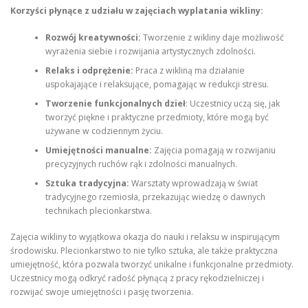
Korzyści płynące z udziału w zajęciach wyplatania wikliny:
Rozwój kreatywności:
Tworzenie z wikliny daje możliwość
wyrażenia siebie i rozwijania artystycznych zdolności.
Relaks i odprężenie:
Praca z wikliną ma działanie
uspokajające i relaksujące, pomagając w redukcji stresu.
Tworzenie funkcjonalnych dzieł
: Uczestnicy uczą się, jak
tworzyć piękne i praktyczne przedmioty, które mogą być
używane w codziennym życiu.
Umiejętności manualne:
Zajęcia pomagają w rozwijaniu
precyzyjnych ruchów rąk i zdolności manualnych.
Sztuka tradycyjna:
Warsztaty wprowadzają w świat
tradycyjnego rzemiosła, przekazując wiedzę o dawnych
technikach plecionkarstwa.
Zajęcia wikliny to wyjątkowa okazja do nauki i relaksu w inspirującym
środowisku. Plecionkarstwo to nie tylko sztuka, ale także praktyczna
umiejętność, która pozwala tworzyć unikalne i funkcjonalne przedmioty.
Uczestnicy mogą odkryć radość płynącą z pracy rękodzielniczej i
rozwijać swoje umiejętności i pasję tworzenia.