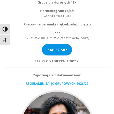
Grupa dla dorosłych 18+
Harmonogram zajęć:
wtorki 16:00-19.00
Pracownia ceramiki i rękodzieła, II piętro
Toggle High Contrast
Cena:
120 zł/m-c lub 96 zł/m-c (rabat z kartą Rybka)
Toggle Font size
ZAPISZ SIĘ!
ZAPISY OD 1 SIERPNIA 2026 r.
Zapoznaj się z dokumentami:
REGULAMIN ZAJĘĆ GRUPOWYCH 2026/27