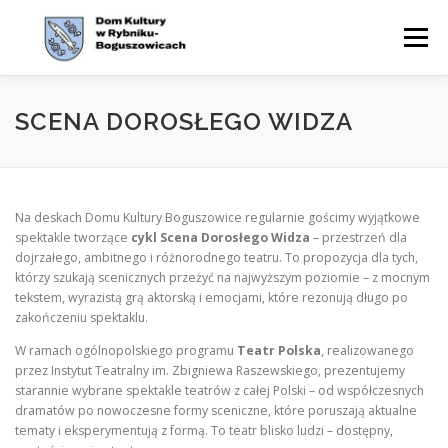
Przejdź
do
Menu
treści
WYDARZENIA
AKTUALNOŚCI
ZAJĘCIA
SCENA DOROSŁEGO WIDZA
OFERTA
CYKLE
O NAS
KONTAKT
BIP
Na deskach Domu Kultury Boguszowice regularnie gościmy wyjątkowe
spektakle tworzące
cykl Scena Dorosłego Widza
– przestrzeń dla
dojrzałego, ambitnego i różnorodnego teatru. To propozycja dla tych,
którzy szukają scenicznych przeżyć na najwyższym poziomie – z mocnym
tekstem, wyrazistą grą aktorską i emocjami, które rezonują długo po
zakończeniu spektaklu.
W ramach ogólnopolskiego programu
Teatr Polska
, realizowanego
przez Instytut Teatralny im. Zbigniewa Raszewskiego, prezentujemy
starannie wybrane spektakle teatrów z całej Polski – od współczesnych
dramatów po nowoczesne formy sceniczne, które poruszają aktualne
tematy i eksperymentują z formą. To teatr blisko ludzi – dostępny,