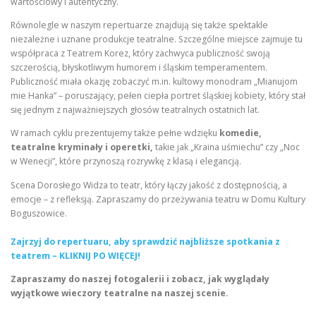
wartościowy i autentyczny.
Równolegle w naszym repertuarze znajdują się także spektakle
niezależne i uznane produkcje teatralne. Szczególne miejsce zajmuje tu
współpraca z Teatrem Korez, który zachwyca publiczność swoją
szczerością, błyskotliwym humorem i śląskim temperamentem.
Publiczność miała okazję zobaczyć m.in. kultowy monodram „Mianujom
mie Hanka” – poruszający, pełen ciepła portret śląskiej kobiety, który stał
się jednym z najważniejszych głosów teatralnych ostatnich lat.
W ramach cyklu prezentujemy także pełne wdzięku
komedie,
teatralne kryminały i operetki,
takie jak „Kraina uśmiechu” czy „Noc
w Wenecji”, które przynoszą rozrywkę z klasą i elegancją.
Scena Dorosłego Widza to teatr, który łączy jakość z dostępnością, a
emocje – z refleksją. Zapraszamy do przeżywania teatru w Domu Kultury
Boguszowice.
Zajrzyj do repertuaru, aby sprawdzić najbliższe spotkania z
teatrem – KLIKNIJ PO WIĘCEJ!
Zapraszamy do naszej fotogalerii i zobacz, jak wyglądały
wyjątkowe wieczory teatralne na naszej scenie.