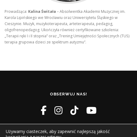
Prowadząca:
Kalina Świtała
– Absolwentka Akademii Muzycznej im.
Karola Lipińskiego we Wrocławiu oraz Uniwersytetu Śląskiego w
Cieszynie. Muzyk, muzykoterapeuta, arteterapeuta, pedagog,
oligofrenopedagog. Ukończyła również certyfikowane szkolenia:
„Terapii ręki I i II stopnia” oraz „Trening Umiejętności Społecznych (TUS)
terapia grupowa dzieci ze spektrum autyzmu”.
OBSERWUJ NAS!
Używamy ciasteczek, aby zapewnić najlepszą jakość
korzystania z naszej witryny.