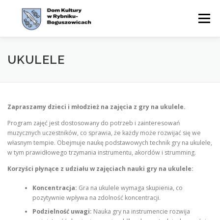
Przejdź
do
Menu
treści
WYDARZENIA
AKTUALNOŚCI
ZAJĘCIA
UKULELE
OFERTA
CYKLE
O NAS
KONTAKT
BIP
Zapraszamy dzieci i młodzież na zajęcia z gry na ukulele.
Program zajęć jest dostosowany do potrzeb i zainteresowań
muzycznych uczestników, co sprawia, że każdy może rozwijać się we
własnym tempie. Obejmuje naukę podstawowych technik gry na ukulele,
w tym prawidłowego trzymania instrumentu, akordów i strumming.
Korzyści płynące z udziału w zajęciach nauki gry na ukulele:
Koncentracja:
Gra na ukulele wymaga skupienia, co
pozytywnie wpływa na zdolność koncentracji.
Podzielność uwagi:
Nauka gry na instrumencie rozwija