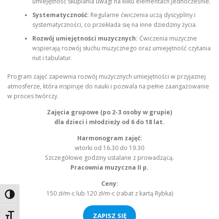
umiejętność skupiania uwagi na kilku elementach jednocześnie.
Systematyczność:
Regularne ćwiczenia uczą dyscypliny i
systematyczności, co przekłada się na inne dziedziny życia.
Rozwój umiejętności muzycznych:
Ćwiczenia muzyczne
wspierają rozwój słuchu muzycznego oraz umiejętność czytania
nut i tabulatur.
Program zajęć zapewnia rozwój muzycznych umiejętności w przyjaznej
atmosferze, która inspiruje do nauki i pozwala na pełne zaangażowanie
w proces twórczy.
Zajęcia grupowe (po 2-3 osoby w grupie)
dla dzieci i młodzieży od 6 do 18 lat.
Harmonogram zajęć:
wtorki od 16.30 do 19.30
Szczegółowe godziny ustalane z prowadzącą.
Pracownia muzyczna II p.
Ceny:
150 zł/m-c lub 120 zł/m-c (rabat z kartą Rybka)
Toggle High Contrast
ZAPISZ SIĘ
Toggle Font size