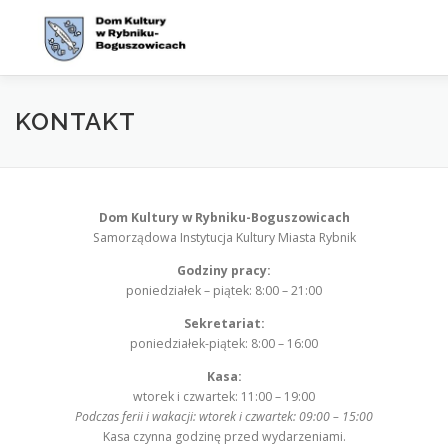
Przejdź
do
treści
WYDARZENIA
AKTUALNOŚCI
ZAJĘCIA
OFERT
KONTAKT
O NAS
KONTAKT
BIP
Dom Kultury w Rybniku-Boguszowicach
Samorządowa Instytucja Kultury Miasta Rybnik
Godziny pracy:
poniedziałek – piątek: 8:00 – 21:00
Sekretariat:
poniedziałek-piątek: 8:00 – 16:00
Kasa:
wtorek i czwartek: 11:00 – 19:00
Podczas ferii i wakacji: wtorek i czwartek: 09:00 – 15:00
Kasa czynna godzinę przed wydarzeniami.