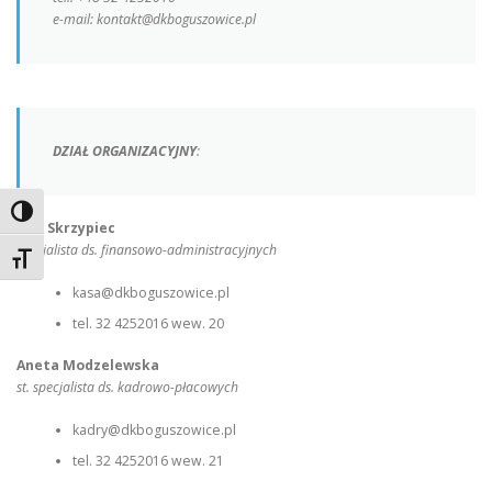
e-mail: kontakt@dkboguszowice.pl
DZIAŁ ORGANIZACYJNY
:
Toggle High Contrast
Ewa Skrzypiec
specjalista ds. finansowo-administracyjnych
Toggle Font size
kasa@dkboguszowice.pl
tel. 32 4252016 wew. 20
Aneta Modzelewska
st. specjalista ds. kadrowo-płacowych
kadry@dkboguszowice.pl
tel. 32 4252016 wew. 21