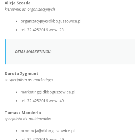
Alicja Szozda
kierownik ds. organizacyjnych
organizacyjny@dkboguszowice.pl
tel. 32 4252016 wew. 23
DZIAŁ MARKETINGU:
Dorota Zygmunt
st. specjalista ds. marketingu
marketing@dkboguszowice.pl
tel. 32 4252016 wew. 49
Tomasz Manderla
specjalista ds. multimediów
promocja@dkboguszowice.pl
tel. 32 4252016 wew. 49