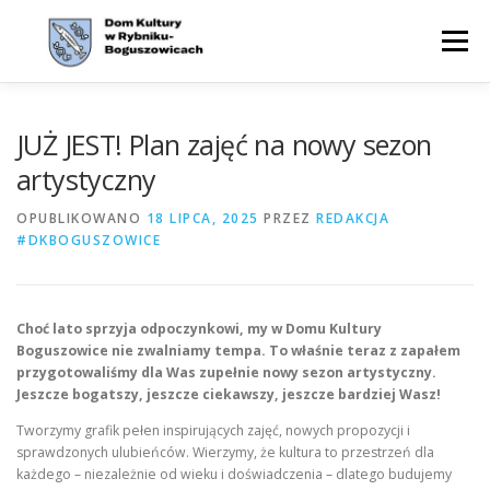
Przejdź
do
Menu
treści
WYDARZENIA
AKTUALNOŚCI
ZAJĘCIA
JUŻ JEST! Plan zajęć na nowy sezon
artystyczny
OFERTA
CYKLE
O NAS
KONTAKT
BIP
OPUBLIKOWANO
18 LIPCA, 2025
PRZEZ
REDAKCJA
#DKBOGUSZOWICE
Choć lato sprzyja odpoczynkowi, my w Domu Kultury
Boguszowice nie zwalniamy tempa. To właśnie teraz z zapałem
przygotowaliśmy dla Was zupełnie nowy sezon artystyczny.
Jeszcze bogatszy, jeszcze ciekawszy, jeszcze bardziej Wasz!
Tworzymy grafik pełen inspirujących zajęć, nowych propozycji i
sprawdzonych ulubieńców. Wierzymy, że kultura to przestrzeń dla
każdego – niezależnie od wieku i doświadczenia – dlatego budujemy