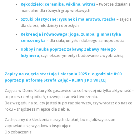
Rękodzieło: ceramika, wiklina, witraż
– twórcze działania
manualne dla różnych grup wiekowych
Sztuki plastyczne: rysunek i malarstwo, rzeźba
– zajęcia
dla dzieci, młodzieży i dorosłych
Rekreacja i równowaga: joga, zumba, gimnastyka
sensosmyka
– dla ciała, umysłu i dobrego samopoczucia
Hobby i nauka poprzez zabawę: Zabawy Małego
Inżyniera
, czyli eksperymenty i budowanie z wyobraźnią
Zapisy na zajęcia startują 1 sierpnia 2025 r. o godzinie 8:00
poprzez platformę Strefa Zajęć – KLIKNIJ PO WIĘCEJ
Zajęcia w Domu Kultury Boguszowice to coś więcej niż tylko aktywność –
to przestrzeń spotkań, rozwoju i radości tworzenia.
Bez względu na to, czy jesteś tu po raz pierwszy, czy wracasz do nas co
roku – znajdziesz miejsce dla siebie.
Zachęcamy do śledzenia naszych działań, bo najbliższy sezon
zapowiada się wyjątkowo inspirująco.
Do zobaczenia!