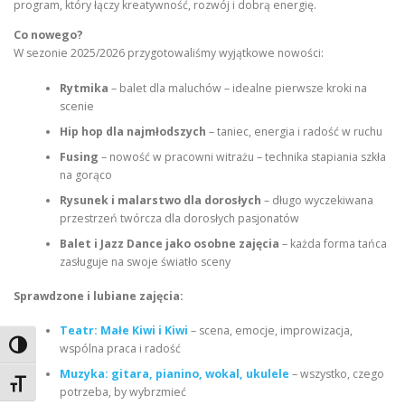
program, który łączy kreatywność, rozwój i dobrą energię.
Co nowego?
W sezonie 2025/2026 przygotowaliśmy wyjątkowe nowości:
Rytmika
– balet dla maluchów – idealne pierwsze kroki na
scenie
Hip hop dla najmłodszych
– taniec, energia i radość w ruchu
Fusing
– nowość w pracowni witrażu – technika stapiania szkła
na gorąco
Rysunek i malarstwo dla dorosłych
– długo wyczekiwana
przestrzeń twórcza dla dorosłych pasjonatów
Balet i Jazz Dance jako osobne zajęcia
– każda forma tańca
zasługuje na swoje światło sceny
Sprawdzone i lubiane zajęcia:
Teatr: Małe Kiwi i Kiwi
– scena, emocje, improwizacja,
Toggle High Contrast
wspólna praca i radość
Muzyka: gitara, pianino, wokal, ukulele
– wszystko, czego
Toggle Font size
potrzeba, by wybrzmieć