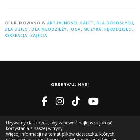
OPUBLIKOWANO W
AKTUALNOŚCI
,
BALET
,
DLA DOROSŁYCH
,
DLA DZIECI
,
DLA MŁODZIEŻY
,
JOGA
,
MUZYKA
,
RĘKODZIEŁO
,
REKREACJA
,
ZAJĘCIA
OBSERWUJ NAS!
Używamy ciasteczek, aby zapewnić najlepszą jakość
korzystania z naszej witryny.
Więcej informacji na temat plików ciasteczka, których
używamy, oraz możliwości ich wyłączenia znajdziesz w