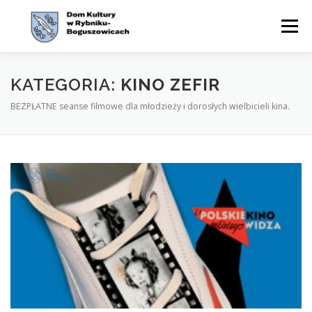
Przejdź
do
Menu
treści
WYDARZENIA
AKTUALNOŚCI
ZAJĘCIA
KATEGORIA:
KINO ZEFIR
BEZPŁATNE seanse filmowe dla młodzieży i dorosłych wielbicieli kina.
OFERTA
CYKLE
O NAS
KONTAKT
BIP