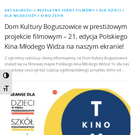
AKTUALNOŚCI
/
BEZPŁATNY SEANS FILMOWY
/
DLA DZIECI
/
DLA MŁODZIEŻY
/
KINO ZEFIR
Dom Kultury Boguszowice w prestiżowym
projekcie filmowym – 21. edycja Polskiego
Kina Młodego Widza na naszym ekranie!
Z ogromną radością i dumą informujemy, że Dom Kultury Boguszowice
znalazł się na filmowej mapie Polskiego Kina Młodego Widza! To dla nas
prawdziwy zaszczyt być częścią ogólnopolskiego projektu, który od …
Toggle High Contrast
Toggle Font size