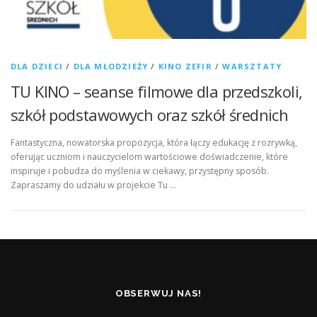
DLA DZIECI
/
DLA MŁODZIEŻY
/
KINO ZEFIR
/
WARSZTATY
TU KINO – seanse filmowe dla przedszkoli,
szkół podstawowych oraz szkół średnich
Fantastyczna, nowatorska propozycja, która łączy edukację z rozrywką,
oferując uczniom i nauczycielom wartościowe doświadczenie, które
inspiruje i pobudza do myślenia w ciekawy, przystępny sposób.
Zapraszamy do udziału w projekcie Tu …
OBSERWUJ NAS!