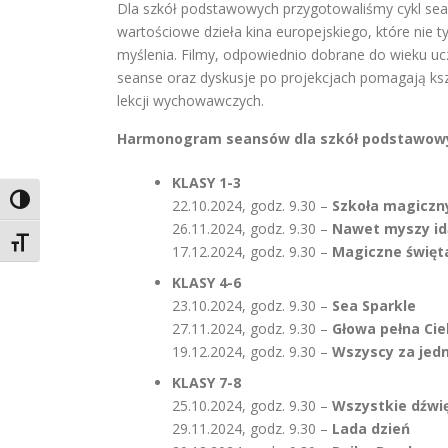
Dla szkół podstawowych przygotowaliśmy cykl sea
wartościowe dzieła kina europejskiego, które nie
myślenia. Filmy, odpowiednio dobrane do wieku uc
seanse oraz dyskusje po projekcjach pomagają ksz
lekcji wychowawczych.
Harmonogram seansów dla szkół podstawow
KLASY 1-3
Toggle High Contrast
22.10.2024, godz. 9.30 –
Szkoła magiczn
26.11.2024, godz. 9.30 –
Nawet myszy id
Toggle Font size
17.12.2024, godz. 9.30 –
Magiczne święt
KLASY 4-6
23.10.2024, godz. 9.30 –
Sea Sparkle
27.11.2024, godz. 9.30 –
Głowa pełna Cie
19.12.2024, godz. 9.30 –
Wszyscy za jed
KLASY 7-8
25.10.2024, godz. 9.30 –
Wszystkie dźwię
29.11.2024, godz. 9.30 –
Lada dzień