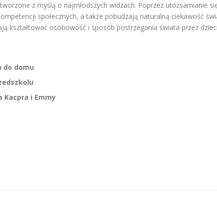
stworzone z myślą o najmłodszych widzach. Poprzez utożsamianie się z
ompetencji społecznych, a także pobudzają naturalną ciekawość świ
ją kształtować osobowość i sposób postrzegania świata przez dzieci
 do domu
rzedszkolu
a Kacpra i Emmy