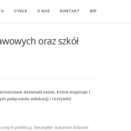
TA
CYKLE
O NAS
KONTAKT
BIP
tawowych oraz szkół
rtościowe doświadczenie, które inspiruje i
m połączeniu edukacji i rozrywki!
nych prelekcją. Niezwykle starannie dobrane