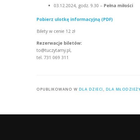
03.12.2024, godz. 9.30 –
Pełna miłości
Pobierz ulotkę informacyjną (PDF)
Bilety w cenie 12 zł
Rezerwacje biletów:
to@tuczytamy.pl,
tel. 731 069 311
OPUBLIKOWANO W
DLA DZIECI
,
DLA MŁODZIEŻ