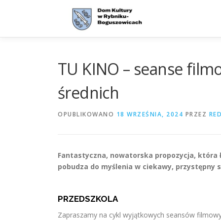
Przejdź
do
treści
TU KINO – seanse filmo
średnich
OPUBLIKOWANO
18 WRZEŚNIA, 2024
PRZEZ
RE
Fantastyczna, nowatorska propozycja, która ł
pobudza do myślenia w ciekawy, przystępny sp
PRZEDSZKOLA
Zapraszamy na cykl wyjątkowych seansów filmowy