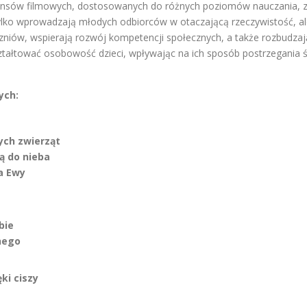
nsów filmowych, dostosowanych do różnych poziomów nauczania, z t
 tylko wprowadzają młodych odbiorców w otaczającą rzeczywistość, al
zniów, wspierają rozwój kompetencji społecznych, a także rozbudzaj
tałtować osobowość dzieci, wpływając na ich sposób postrzegania ś
ych:
ych zwierząt
ą do nieba
a Ewy
bie
nego
ki ciszy