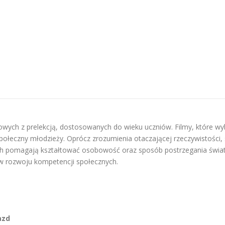
owych z prelekcją, dostosowanych do wieku uczniów. Filmy, które wy
 społeczny młodzieży. Oprócz zrozumienia otaczającej rzeczywistości
lmach pomagają kształtować osobowość oraz sposób postrzegania świa
w rozwoju kompetencji społecznych.
azd