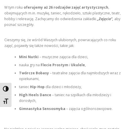
W tym roku
oferujemy aż 26 rodzajów zajęć artystycznych
,
obejmujących m.in. muzykę, taniec, rękodzieło, sztuki plastyczne, teatr,
hobby i rekreację. Zachęcamy do odwiedzenia zakładki
„Zajęcia”,
aby
poznać szczegóły.
Cieszymy się, że wśród Waszych ulubionych, powracających co roku
zajęć, pojawiły się także nowości, takie jak:
Mini Nutki
– muzyczne zajęcia dla dzieci,
nauka gry na
Flecie Prostym
i
Ukulele
,
Twórcze Bobasy
– teatralne zajęcia dla najmłodszych wraz z
opiekunami,
taniec
Hip-Hop
dla dzieci i młodzieży,
Toggle High Contrast
High Heels Dance
– taniec na szpilkach dla młodzieży i
dorosłych,
Toggle Font size
Gimnastyka Sensosmyka
– zajęcia ogólnorozwojowe.