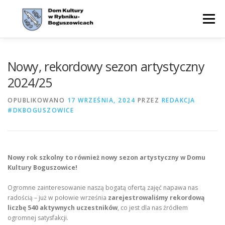
Przejdź
do
Menu
treści
WYDARZENIA
AKTUALNOŚCI
ZAJĘCIA
Nowy, rekordowy sezon artystyczny
2024/25
OFERTA
CYKLE
O NAS
KONTAKT
BIP
OPUBLIKOWANO
17 WRZEŚNIA, 2024
PRZEZ
REDAKCJA
#DKBOGUSZOWICE
Nowy rok szkolny to również nowy sezon artystyczny w Domu
Kultury Boguszowice!
Ogromne zainteresowanie naszą bogatą ofertą zajęć napawa nas
radością – już w połowie września
zarejestrowaliśmy rekordową
liczbę 540 aktywnych uczestników
, co jest dla nas źródłem
ogromnej satysfakcji.