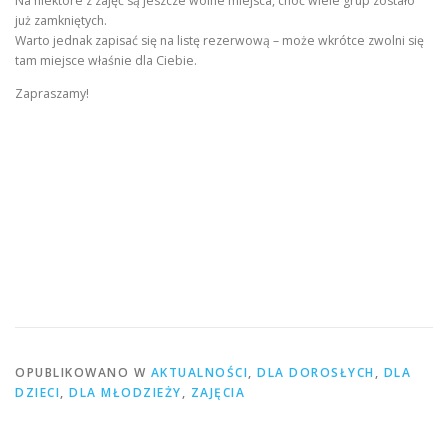
Na niektóre z zajęć są jeszcze wolne miejsca, choć wiele grup zostało
już zamkniętych.
Warto jednak zapisać się na listę rezerwową – może wkrótce zwolni się
tam miejsce właśnie dla Ciebie.
Zapraszamy!
OPUBLIKOWANO W
AKTUALNOŚCI
,
DLA DOROSŁYCH
,
DLA
DZIECI
,
DLA MŁODZIEŻY
,
ZAJĘCIA