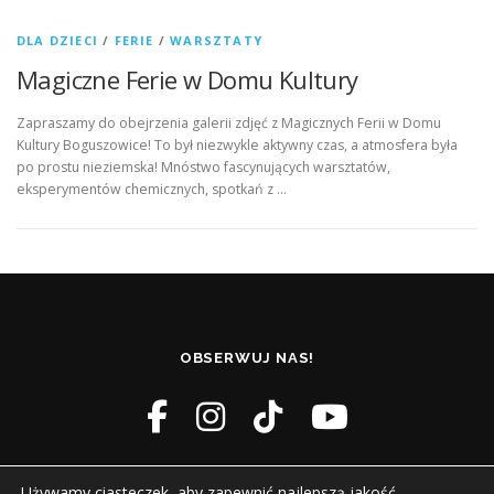
DLA DZIECI
/
FERIE
/
WARSZTATY
Magiczne Ferie w Domu Kultury
Zapraszamy do obejrzenia galerii zdjęć z Magicznych Ferii w Domu
Kultury Boguszowice! To był niezwykle aktywny czas, a atmosfera była
po prostu nieziemska! Mnóstwo fascynujących warsztatów,
eksperymentów chemicznych, spotkań z …
OBSERWUJ NAS!
Używamy ciasteczek, aby zapewnić najlepszą jakość