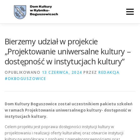
Przejdź
do
Menu
treści
WYDARZENIA
AKTUALNOŚCI
ZAJĘCIA
Bierzemy udział w projekcie
„Projektowanie uniwersalne kultury –
dostępność w instytucjach kultury”
OFERTA
CYKLE
O NAS
KONTAKT
BIP
OPUBLIKOWANO
13 CZERWCA, 2024
PRZEZ
REDAKCJA
#DKBOGUSZOWICE
Dom Kultury Boguszowice został uczestnikiem pakietu szkoleń
w ramach Projektowania uniwersalnego kultury- dostępność w
instytucjach kultury.
Celem projektu jest poprawa dostępności instytucji kultury w
projektowaniu i realizacji oferty kulturalnej oraz otwarcie instytucji
kultury na współpracę z osobami z niepełnosprawnościami oraz