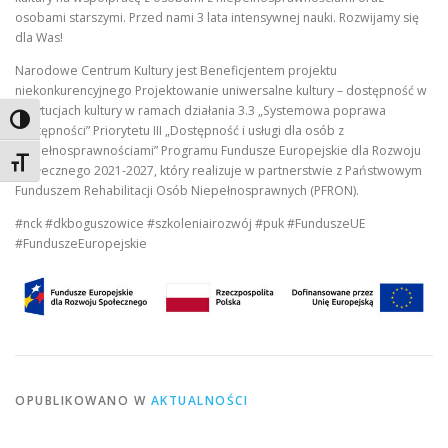
osobami starszymi. Przed nami 3 lata intensywnej nauki. Rozwijamy się
dla Was!
Narodowe Centrum Kultury jest Beneficjentem projektu
niekonkurencyjnego Projektowanie uniwersalne kultury – dostępność w
instytucjach kultury w ramach działania 3.3 „Systemowa poprawa
Toggle High Contrast
dostępności” Priorytetu III „Dostępność i usługi dla osób z
niepełnosprawnościami” Programu Fundusze Europejskie dla Rozwoju
Toggle Font size
Społecznego 2021-2027, który realizuje w partnerstwie z Państwowym
Funduszem Rehabilitacji Osób Niepełnosprawnych (PFRON).
#nck #dkboguszowice #szkoleniairozwój #puk #FunduszeUE
#FunduszeEuropejskie
OPUBLIKOWANO W
AKTUALNOŚCI