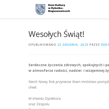
Przejdź
do
treści
Wesołych Świąt!
OPUBLIKOWANO
23 GRUDNIA, 2025
PRZEZ
RED
Serdeczne życzenia zdrowych, spokojnych i pe
w atmosferze radości, nadziei i wzajemnej ży
Niech Nowy Rok przyniesie Wam mnóstwo pomyślnośc
chwil.
W imieniu Dyrektora
oraz Zespołu