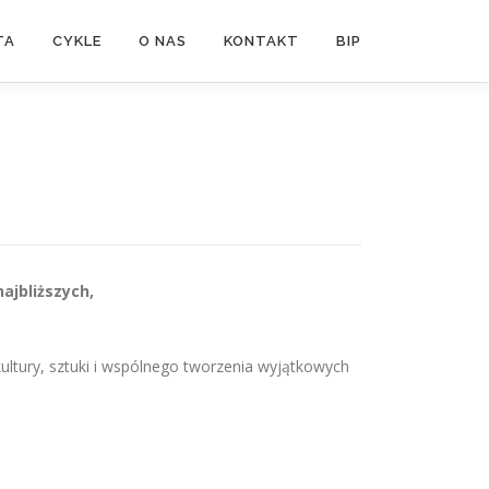
TA
CYKLE
O NAS
KONTAKT
BIP
ajbliższych,
ltury, sztuki i wspólnego tworzenia wyjątkowych