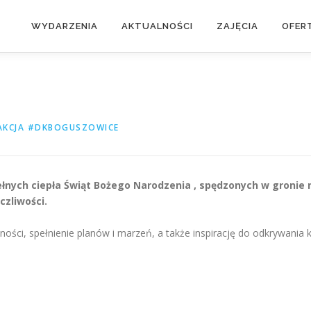
WYDARZENIA
AKTUALNOŚCI
ZAJĘCIA
OFER
AKCJA #DKBOGUSZOWICE
łnych ciepła Świąt Bożego Narodzenia , spędzonych w gronie n
czliwości.
i, spełnienie planów i marzeń, a także inspirację do odkrywania ku