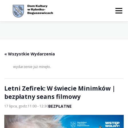
Przejdź
do
Menu
treści
WYDARZENIA
AKTUALNOŚCI
ZAJĘCIA
« Wszystkie Wydarzenia
OFERTA
CYKLE
O NAS
KONTAKT
BIP
wydarzenie już minęło.
Letni Zefirek: W świecie Minimków |
bezpłatny seans filmowy
BEZPŁATNE
17 lipca, godz.11:00
-
12:30