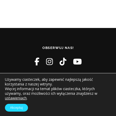
OBSERWUJ NAS!
Używamy ciasteczek, aby zapewnić najlepszą jakość
korzystania z naszej witryny.
Więcej informacji na temat plików ciasteczka, których
używamy, oraz możliwości ich wyłączenia znajdziesz w
ustawieniach
.
Prawa autorskie © 2026 Dom Kultury Boguszowice
–
OnePress
motyw wg FameThemes
Akceptuj