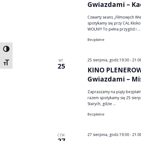
Gwiazdami – Kac
Czwarty seans „Filmowych Wi
spotykamy się przy CAL Kłokoc
WOLNY! To pełna przygód i ...
Bezpłatne
Toggle High Contrast
25 sierpnia, godz.19:30
-
21:0
WT.
Toggle Font size
25
KINO PLENEROWE
Gwiazdami – Mi
Zapraszamy na piąty bezpłat
razem spotykamy się 25 sierp
Starych, gdzie ...
Bezpłatne
27 sierpnia, godz.19:30
-
21:0
CZW.
27