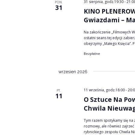
31 sierpnia, godz.19:30
-
21:0
PON.
31
KINO PLENEROWE
Gwiazdami – Ma
Na zakończenie „Filmowych W
ostatni seans tej edycji zabi
obejrzymy „Małego Księcia”. Pi
Bezpłatne
wrzesień 2026
11 września, godz.18:00
-
20:
PT.
11
O Sztuce Na Po
Chwila Nieuwa
Tym razem spotykamy się na ż
rozmowy, ale również zajrzeć
rybnickiego zespołu Chwila Nie