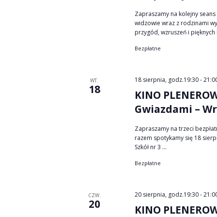
Zapraszamy na kolejny seans 
widzowie wraz z rodzinami wy
przygód, wzruszeń i pięknych 
Bezpłatne
18 sierpnia, godz.19:30
-
21:0
WT.
18
KINO PLENEROWE
Gwiazdami – Wr
Zapraszamy na trzeci bezpła
razem spotykamy się 18 sierp
Szkół nr 3 ...
Bezpłatne
20 sierpnia, godz.19:30
-
21:0
CZW.
20
KINO PLENEROWE