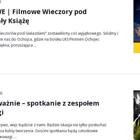
0
 | Filmowe Wieczory pod
ły Książę
ieczorów pod Gwiazdami” zostawiliśmy coś wyjątkowego. Siódmy i
erze nas do Ochojca, gdzie na boisku LKS Płomień Ochojec
ękna, poruszająca ...
00
ważnie – spotkanie z zespołem
gi
ywo, więc bądźcie z nami. Będzie okazja nie tylko posłuchać
 za kulisy tworzenia. Gośćmi spotkania będą członkowie
uwagi. ...