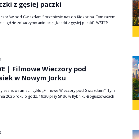
zki z gęsiej paczki
eczorów pod Gwiazdami” przeniesie nas do Kłokocina. Tym razem
in, gdzie zobaczymy animację „Kaczki z gęsiej paczki”. WSTĘP
0
 | Filmowe Wieczory pod
siek w Nowym Jorku
ny seans w ramach cyklu „Filmowe Wieczory pod Gwiazdami”. Tym
nia 2026 roku o godz. 19:30 przy SP 36 w Rybniku-Boguszowicach
0