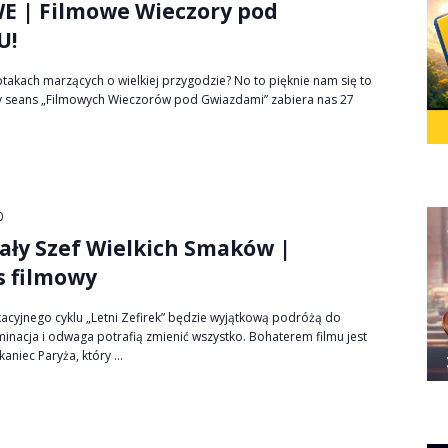
 | Filmowe Wieczory pod
U!
 ptakach marzących o wielkiej przygodzie? No to pięknie nam się to
y seans „Filmowych Wieczorów pod Gwiazdami” zabiera nas 27
0
Mały Szef Wielkich Smaków |
s filmowy
acyjnego cyklu „Letni Zefirek” będzie wyjątkową podróżą do
minacja i odwaga potrafią zmienić wszystko. Bohaterem filmu jest
niec Paryża, który ...