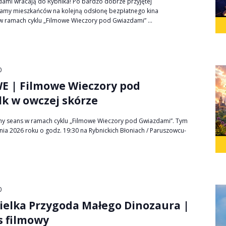
ami wracają do Rybnika! Po bardzo dobrze przyjętej
zamy mieszkańców na kolejną odsłonę bezpłatnego kina
 ramach cyklu „Filmowe Wieczory pod Gwiazdami” ...
0
 | Filmowe Wieczory pod
lk w owczej skórze
ny seans w ramach cyklu „Filmowe Wieczory pod Gwiazdami”. Tym
nia 2026 roku o godz. 19:30 na Rybnickich Błoniach / Paruszowcu-
0
Wielka Przygoda Małego Dinozaura |
s filmowy