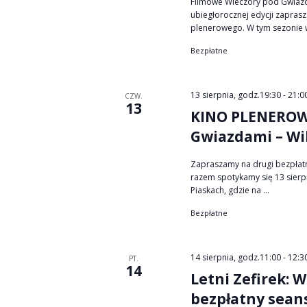
Filmowe Wieczory pod Gwiazd
ubiegłorocznej edycji zapras
plenerowego. W tym sezonie w
Bezpłatne
13 sierpnia, godz.19:30
-
21:0
CZW.
13
KINO PLENEROWE
Gwiazdami – Wi
Zapraszamy na drugi bezpłat
razem spotykamy się 13 sierp
Piaskach, gdzie na ...
Bezpłatne
14 sierpnia, godz.11:00
-
12:3
PT.
14
Letni Zefirek: 
bezpłatny sean