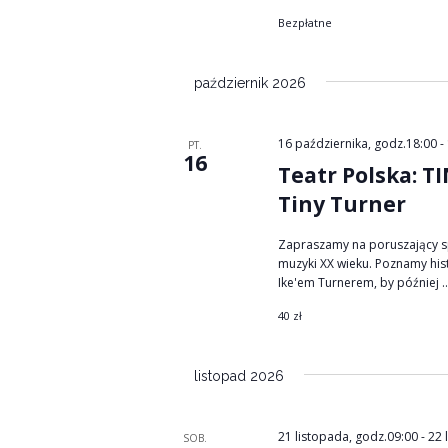
Bezpłatne
październik 2026
16 października, godz.18:00
-
PT.
16
Teatr Polska: T
Tiny Turner
Zapraszamy na poruszający sp
muzyki XX wieku. Poznamy hist
Ike'em Turnerem, by później ..
40 zł
listopad 2026
21 listopada, godz.09:00
-
22 
SOB.