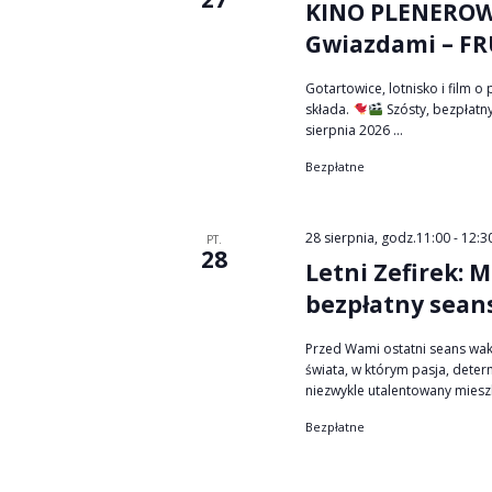
KINO PLENEROWE
Gwiazdami – FR
Gotartowice, lotnisko i film o
składa.
Szósty, bezpłatn
sierpnia 2026 ...
Bezpłatne
28 sierpnia, godz.11:00
-
12:3
PT.
28
Letni Zefirek: 
bezpłatny sean
Przed Wami ostatni seans wak
świata, w którym pasja, deter
niezwykle utalentowany mieszka
Bezpłatne