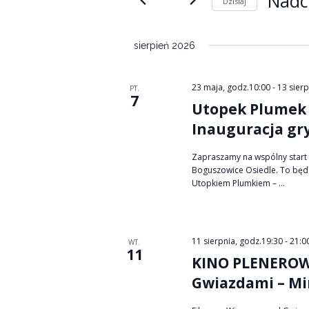
Nadc
Dzisiaj
y
Wybierz
datę.
d
sierpień 2026
a
23 maja, godz.10:00
-
13 sier
PT.
7
r
Utopek Plumek 
z
Inauguracja gr
e
Zapraszamy na wspólny start g
Boguszowice Osiedle. To będz
n
Utopkiem Plumkiem – ...
i
a
11 sierpnia, godz.19:30
-
21:0
WT.
11
KINO PLENEROWE
Gwiazdami – Mir