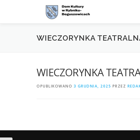
Przejdź
do
treści
WIECZORYNKA TEATRALN
WIECZORYNKA TEATR
OPUBLIKOWANO
3 GRUDNIA, 2025
PRZEZ
REDA