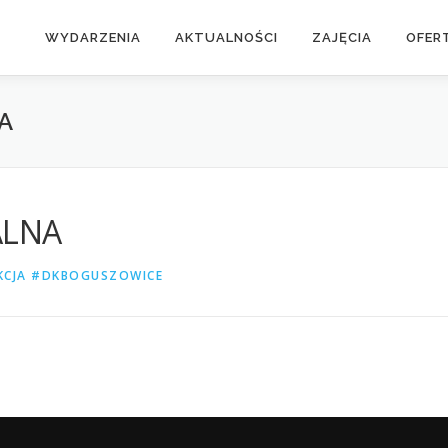
WYDARZENIA
AKTUALNOŚCI
ZAJĘCIA
OFER
A
ALNA
KCJA #DKBOGUSZOWICE