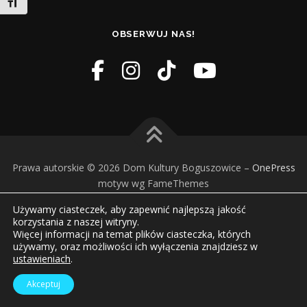
Toggle Font size
OBSERWUJ NAS!
Prawa autorskie © 2026 Dom Kultury Boguszowice
–
OnePress
motyw wg FameThemes
Używamy ciasteczek, aby zapewnić najlepszą jakość
korzystania z naszej witryny.
Więcej informacji na temat plików ciasteczka, których
używamy, oraz możliwości ich wyłączenia znajdziesz w
ustawieniach
.
Akceptuj