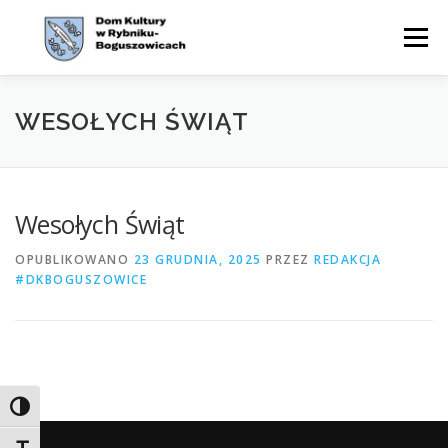
Przejdź
do
Menu
treści
WYDARZENIA
AKTUALNOŚCI
ZAJĘCIA
WESOŁYCH ŚWIĄT
OFERTA
CYKLE
O NAS
KONTAKT
BIP
Wesołych Świąt
OPUBLIKOWANO
23 GRUDNIA, 2025
PRZEZ
REDAKCJA
#DKBOGUSZOWICE
Toggle High Contrast