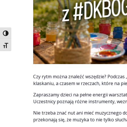
Toggle High Contrast
Toggle Font size
Czy rytm można znaleźć wszędzie? Podczas 
klaskaniu, a czasem w rzeczach, które na pi
Zapraszamy dzieci na pełne energii warszt
Uczestnicy poznają różne instrumenty, wezm
Nie trzeba znać nut ani mieć muzycznego do
przekonają się, że muzyka to nie tylko słuc