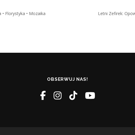
a • Florystyka • Mozaika
Letni Zefirek: Opo
OBSERWUJ NAS!