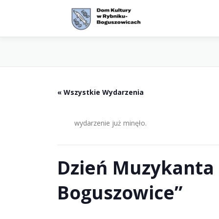
Przejdź
do
treści
« Wszystkie Wydarzenia
wydarzenie już minęło.
Dzień Muzykanta 
Boguszowice”