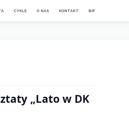
TA
CYKLE
O NAS
KONTAKT
BIP
ztaty „Lato w DK