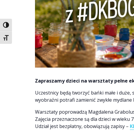
Toggle High Contrast
Toggle Font size
Zapraszamy dzieci na warsztaty pełne 
Uczestnicy będą tworzyć bańki małe i duże,
wyobraźni potrafi zamienić zwykłe mydlane
Warsztaty poprowadzą Magdalena Grabolus
Zajęcia przeznaczone są dla dzieci w wieku 7-
Udział jest bezpłatny, obowiązują zapisy –
K