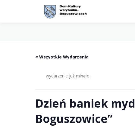
Przejdź
do
treści
« Wszystkie Wydarzenia
wydarzenie już minęło.
Dzień baniek myd
Boguszowice”