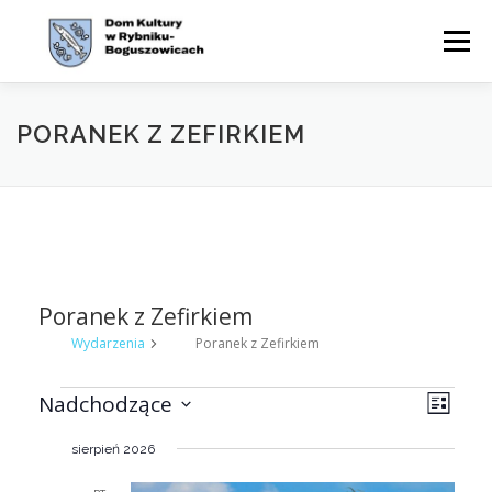
Przejdź
do
Menu
treści
WYDARZENIA
AKTUALNOŚCI
ZAJĘCIA
PORANEK Z ZEFIRKIEM
OFERTA
CYKLE
O NAS
KONTAKT
BIP
Poranek z Zefirkiem
Wydarzenia
Poranek z Zefirkiem
W
W
N
Nadchodzące
Lista
y
y
a
Wybierz
d
datę.
sierpień 2026
d
w
a
r
a
i